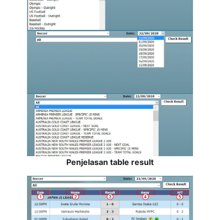
Penjelasan table result