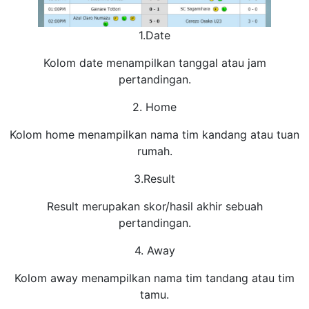
1.Date
Kolom date menampilkan tanggal atau jam
pertandingan.
2. Home
Kolom home menampilkan nama tim kandang atau tuan
rumah.
3.Result
Result merupakan skor/hasil akhir sebuah
pertandingan.
4. Away
Kolom away menampilkan nama tim tandang atau tim
tamu.