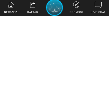
game sport online, Bola88 berkomitmen memberikan pelayanan maksimal
berkualitas untuk setiap member. Bola88 tidak hanya menyajikan permainan
sportbook, ada juga game Poker, Live Casino, Idnlive, Slots, E-sports,
BERANDA
DAFTAR
PROMOSI
LIVE CHAT
Bolatangkas, Togel, Tembak ikan. Bola88 merupakan situs resmi taruhan
online terpercaya yang telah memiliki lisensi resmi dari PAGCOR.
SITUS DENGAN
PELAYANAN TERBAIK
Untuk meningkatkan kenyamanan permainan, Bola88 memberikan fasilitas
berupa layanan livechat interaktif dengan customer service profesional
selama 24 jam penuh. Daftar Bola88 gratis tidak dipungut biaya, langsung
bisa memainkan semua game terbaik pilihan paling populer di Indonesia.
Berbagai metode pembayaran hadir untuk kemudahan proses deposit dan
withdraw lebih cepat. Raih kemenangan bersama Bola88 dan nikmati
kesempatan mendapatkan bonus dari setiap game yang dimainkan.
Copyright © Bola88. Hak cipta dilindungi