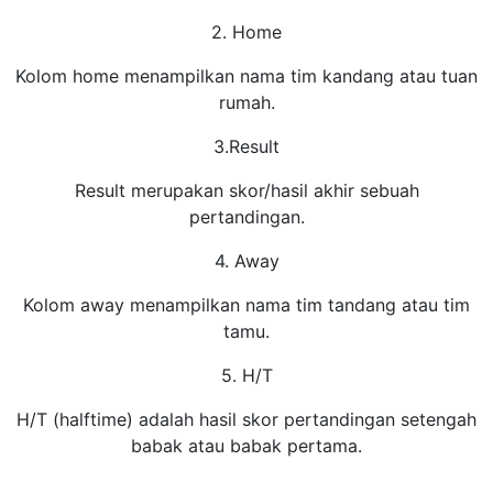
2. Home
Kolom home menampilkan nama tim kandang atau tuan
rumah.
3.Result
Result merupakan skor/hasil akhir sebuah
pertandingan.
4. Away
Kolom away menampilkan nama tim tandang atau tim
tamu.
5. H/T
H/T (halftime) adalah hasil skor pertandingan setengah
babak atau babak pertama.