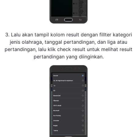
3. Lalu akan tampil kolom result dengan fillter kategori
jenis olahraga, tanggal pertandingan, dan liga atau
pertandingan, lalu klik check result untuk melihat result
pertandingan yang diinginkan.