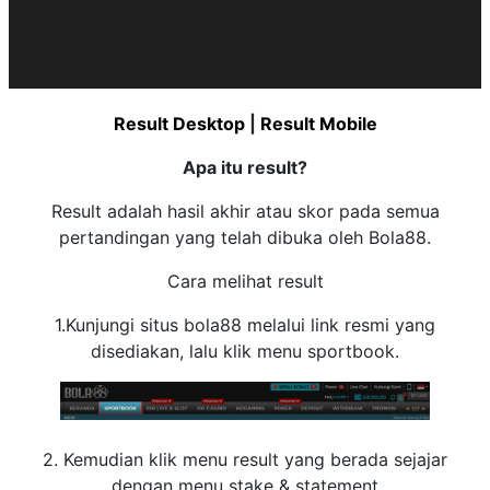
Result Desktop
|
Result Mobile
Apa itu result?
Result adalah hasil akhir atau skor pada semua
pertandingan yang telah dibuka oleh Bola88.
Cara melihat result
1.Kunjungi situs bola88 melalui link resmi yang
disediakan, lalu klik menu sportbook.
2. Kemudian klik menu result yang berada sejajar
dengan menu stake & statement